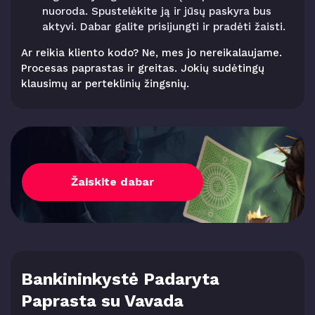
nuoroda. Spustelėkite ją ir jūsų paskyra bus
aktyvi. Dabar galite prisijungti ir pradėti žaisti.
Ar reikia kliento kodo? Ne, mes jo nereikalaujame.
Procesas paprastas ir greitas. Jokių sudėtingų
klausimų ar perteklinių žingsnių.
Žaiskite dabar
Bankininkystė Padaryta
Paprasta su Vavada