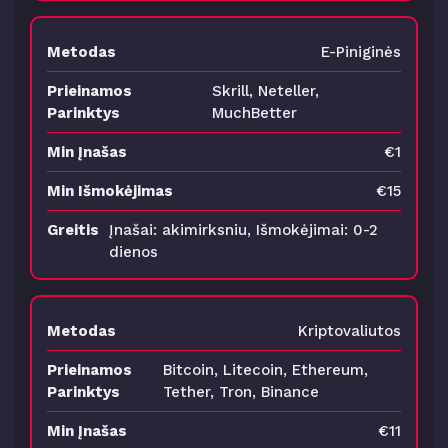
E-Piniginės
Skrill, Neteller,
MuchBetter
€1
€15
Įnašai: akimirksniu, Išmokėjimai: 0-2
dienos
Kriptovaliutos
Bitcoin, Litecoin, Ethereum,
Tether, Tron, Binance
€11