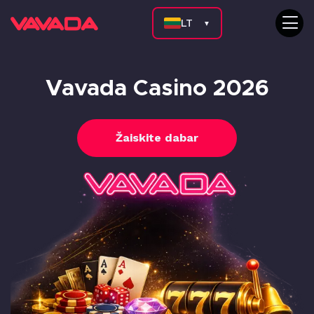
LT
Vavada Casino 2026
Žaiskite dabar