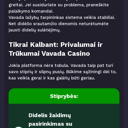
greitai. Jei susiduriate su problema, praneškite
palaikymo komandai.
Vavada lažybų tarpininkas sistema veikia stabiliai.
Net didėlio srautamžio dienomis neturėtumėte
jausti didelių sulėtėjimų.
Tikrai Kalbant: Privalumai ir
Trūkumai Vavada Casino
Jokia platforma nėra tobula. Vavada taip pat turi
savo stiprių ir silpnų pusių. Būkime sąžiningi dėl to,
kas veikia gerai ir kas galėtų būti geriau.
Stiprybės:
Didelis žaidimų
pasirinkimas su