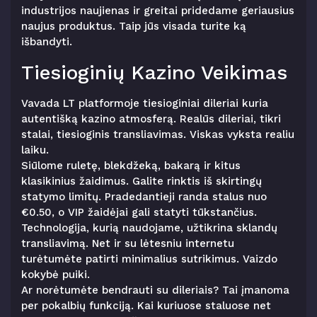
industrijos naujienas ir greitai pridedame geriausius
naujus produktus. Taip jūs visada turite ką
išbandyti.
Tiesioginių Kazino Veikimas
Vavada LT platformoje tiesioginiai dileriai kuria
autentišką kazino atmosferą. Realūs dileriai, tikri
stalai, tiesioginis transliavimas. Viskas vyksta realiu
laiku.
Siūlome ruletę, blekdžeką, bakarą ir kitus
klasikinius žaidimus. Galite rinktis iš skirtingų
statymo limitų. Pradedantieji randa stalus nuo
€0.50, o VIP žaidėjai gali statyti tūkstančius.
Technologija, kurią naudojame, užtikrina sklandų
transliavimą. Net ir su lėtesniu internetu
turėtumėte patirti minimalius sutrikimus. Vaizdo
kokybė puiki.
Ar norėtumėte bendrauti su dileriais? Tai įmanoma
per pokalbių funkciją. Kai kuriuose staluose net