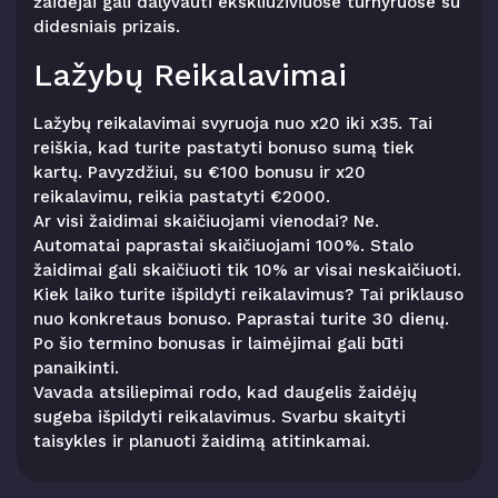
žaidėjai gali dalyvauti ekskliuziviuose turnyruose su
didesniais prizais.
Lažybų Reikalavimai
Lažybų reikalavimai svyruoja nuo x20 iki x35. Tai
reiškia, kad turite pastatyti bonuso sumą tiek
kartų. Pavyzdžiui, su €100 bonusu ir x20
reikalavimu, reikia pastatyti €2000.
Ar visi žaidimai skaičiuojami vienodai? Ne.
Automatai paprastai skaičiuojami 100%. Stalo
žaidimai gali skaičiuoti tik 10% ar visai neskaičiuoti.
Kiek laiko turite išpildyti reikalavimus? Tai priklauso
nuo konkretaus bonuso. Paprastai turite 30 dienų.
Po šio termino bonusas ir laimėjimai gali būti
panaikinti.
Vavada atsiliepimai rodo, kad daugelis žaidėjų
sugeba išpildyti reikalavimus. Svarbu skaityti
taisykles ir planuoti žaidimą atitinkamai.