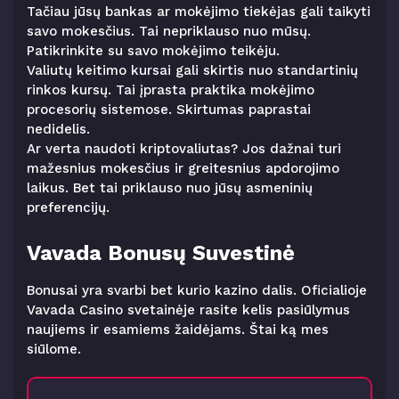
Tačiau jūsų bankas ar mokėjimo tiekėjas gali taikyti
savo mokesčius. Tai nepriklauso nuo mūsų.
Patikrinkite su savo mokėjimo teikėju.
Valiutų keitimo kursai gali skirtis nuo standartinių
rinkos kursų. Tai įprasta praktika mokėjimo
procesorių sistemose. Skirtumas paprastai
nedidelis.
Ar verta naudoti kriptovaliutas? Jos dažnai turi
mažesnius mokesčius ir greitesnius apdorojimo
laikus. Bet tai priklauso nuo jūsų asmeninių
preferencijų.
Vavada Bonusų Suvestinė
Bonusai yra svarbi bet kurio kazino dalis. Oficialioje
Vavada Casino svetainėje rasite kelis pasiūlymus
naujiems ir esamiems žaidėjams. Štai ką mes
siūlome.