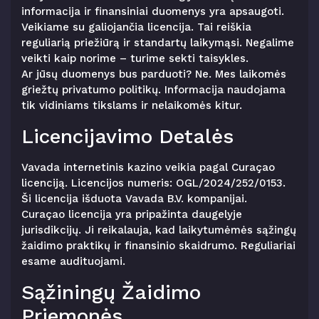
informacija ir finansiniai duomenys yra apsaugoti.
Veikiame su galiojančia licencija. Tai reiškia
reguliarią priežiūrą ir standartų laikymąsi. Negalime
veikti kaip norime – turime sekti taisykles.
Ar jūsų duomenys bus parduoti? Ne. Mes laikomės
griežtų privatumo politikų. Informacija naudojama
tik vidiniams tikslams ir nelaikomės kitur.
Licencijavimo Detalės
Vavada internetinis kazino veikia pagal Curaçao
licenciją. Licencijos numeris: OGL/2024/252/0153.
Ši licencija išduota Vavada B.V. kompanijai.
Curaçao licencija yra pripažinta daugelyje
jurisdikcijų. Ji reikalauja, kad laikytumėmės sąžingų
žaidimo praktikų ir finansinio skaidrumo. Reguliariai
esame audituojami.
Sąžiningų Žaidimo
Priemonės