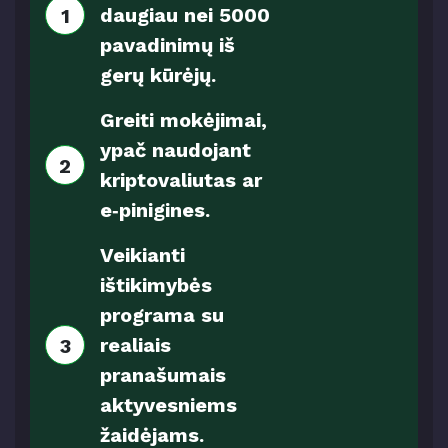
daugiau nei 5000
1
pavadinimų iš
gerų kūrėjų.
Greiti mokėjimai,
ypač naudojant
2
kriptovaliutas ar
e‑pinigines.
Veikianti
ištikimybės
programa su
realiais
3
pranašumais
aktyvesniems
žaidėjams.