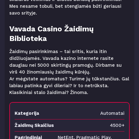
Mes nesame tobuli, bet stengiamės būti geriausi
savo srityje.
Vavada Casino Žaidimų
Biblioteka
Žaidimų pasirinkimas – tai sritis, kuria itin
didžiuojamės. Vavada kazino internete rasite
daugiau nei 5000 skirtingų pramogų. Dirbame su
virš 40 žinomiausių žaidimų kūrėjų.
Ar mėgstate automatus? Turime jų tūkstančius. Gal
labiau patinka gyvi dileriai? Ir to netrūksta.
Klasikiniai stalo žaidimai? Žinoma.
Automatai
4500+
NetEnt, Pragmatic Play,