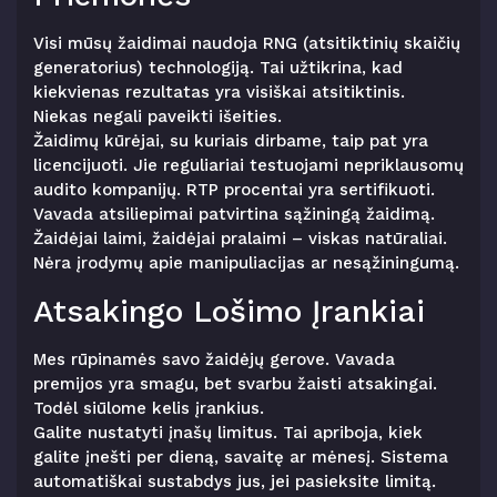
Visi mūsų žaidimai naudoja RNG (atsitiktinių skaičių
generatorius) technologiją. Tai užtikrina, kad
kiekvienas rezultatas yra visiškai atsitiktinis.
Niekas negali paveikti išeities.
Žaidimų kūrėjai, su kuriais dirbame, taip pat yra
licencijuoti. Jie reguliariai testuojami nepriklausomų
audito kompanijų. RTP procentai yra sertifikuoti.
Vavada atsiliepimai patvirtina sąžiningą žaidimą.
Žaidėjai laimi, žaidėjai pralaimi – viskas natūraliai.
Nėra įrodymų apie manipuliacijas ar nesąžiningumą.
Atsakingo Lošimo Įrankiai
Mes rūpinamės savo žaidėjų gerove. Vavada
premijos yra smagu, bet svarbu žaisti atsakingai.
Todėl siūlome kelis įrankius.
Galite nustatyti įnašų limitus. Tai apriboja, kiek
galite įnešti per dieną, savaitę ar mėnesį. Sistema
automatiškai sustabdys jus, jei pasieksite limitą.