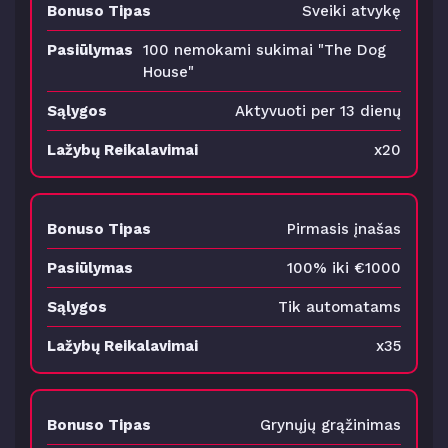
Sveiki atvykę
100 nemokami sukimai "The Dog
House"
Aktyvuoti per 13 dienų
x20
Pirmasis įnašas
100% iki €1000
Tik automatams
x35
Grynųjų grąžinimas