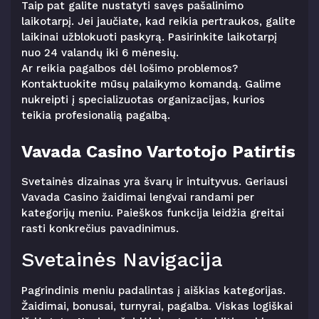
Taip pat galite nustatyti savęs pašalinimo
laikotarpį. Jei jaučiate, kad reikia pertraukos, galite
laikinai užblokuoti paskyrą. Pasirinkite laikotarpį
nuo 24 valandų iki 6 mėnesių.
Ar reikia pagalbos dėl lošimo problemos?
Kontaktuokite mūsų palaikymo komandą. Galime
nukreipti į specializuotas organizacijas, kurios
teikia profesionalią pagalbą.
Vavada Casino Vartotojo Patirtis
Svetainės dizainas yra švarų ir intuityvus. Geriausi
Vavada Casino žaidimai lengvai randami per
kategorijų meniu. Paieškos funkcija leidžia greitai
rasti konkrečius pavadinimus.
Svetainės Navigacija
Pagrindinis meniu padalintas į aiškias kategorijas.
Žaidimai, bonusai, turnyrai, pagalba. Viskas logiškai