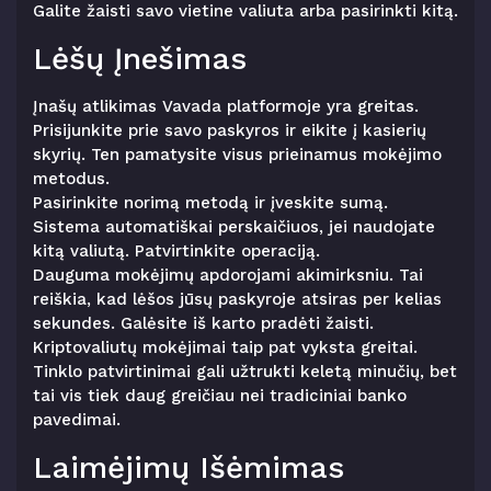
Galite žaisti savo vietine valiuta arba pasirinkti kitą.
Lėšų Įnešimas
Įnašų atlikimas Vavada platformoje yra greitas.
Prisijunkite prie savo paskyros ir eikite į kasierių
skyrių. Ten pamatysite visus prieinamus mokėjimo
metodus.
Pasirinkite norimą metodą ir įveskite sumą.
Sistema automatiškai perskaičiuos, jei naudojate
kitą valiutą. Patvirtinkite operaciją.
Dauguma mokėjimų apdorojami akimirksniu. Tai
reiškia, kad lėšos jūsų paskyroje atsiras per kelias
sekundes. Galėsite iš karto pradėti žaisti.
Kriptovaliutų mokėjimai taip pat vyksta greitai.
Tinklo patvirtinimai gali užtrukti keletą minučių, bet
tai vis tiek daug greičiau nei tradiciniai banko
pavedimai.
Laimėjimų Išėmimas