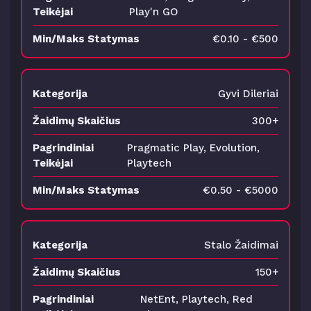
Play'n GO
€0.10 - €500
Gyvi Dileriai
300+
Pragmatic Play, Evolution,
Playtech
€0.50 - €5000
Stalo Žaidimai
150+
NetEnt, Playtech, Red