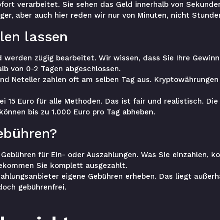
fort verarbeitet. Sie sehen das Geld innerhalb von Sekunden
r, aber auch hier reden wir nur von Minuten, nicht Stunde
len lassen
werden zügig bearbeitet. Wir wissen, dass Sie Ihre Gewinn
lb von 0-2 Tagen abgeschlossen.
 und Neteller zahlen oft am selben Tag aus. Kryptowährungen 
 15 Euro für alle Methoden. Das ist fair und realistisch. Di
 können bis zu 1.000 Euro pro Tag abheben.
Gebühren?
 Gebühren für Ein- oder Auszahlungen. Was Sie einzahlen, k
bekommen Sie komplett ausgezahlt.
Zahlungsanbieter eigene Gebühren erheben. Das liegt außerha
doch gebührenfrei.