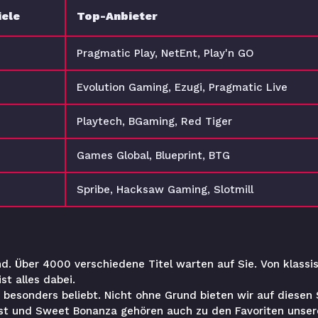
iele
Top-Anbieter
Pragmatic Play, NetEnt, Play'n GO
Evolution Gaming, Ezugi, Pragmatic Live
Playtech, BGaming, Red Tiger
Games Global, Blueprint, BTG
Spribe, Hacksaw Gaming, Slotmill
d. Über 4000 verschiedene Titel warten auf Sie. Von klassi
t alles dabei.
besonders beliebt. Nicht ohne Grund bieten wir auf diesen S
st und Sweet Bonanza gehören auch zu den Favoriten unsere