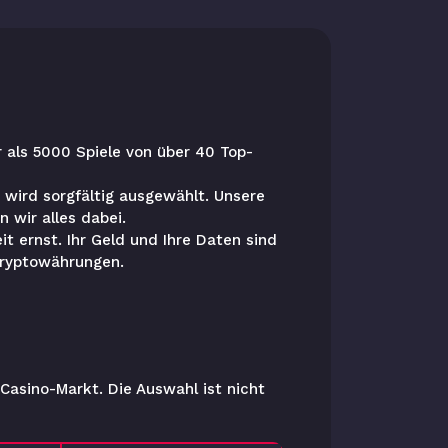
 als 5000 Spiele von über 40 Top-
 wird sorgfältig ausgewählt. Unsere
n wir alles dabei.
 ernst. Ihr Geld und Ihre Daten sind
Kryptowährungen.
Casino-Markt. Die Auswahl ist nicht