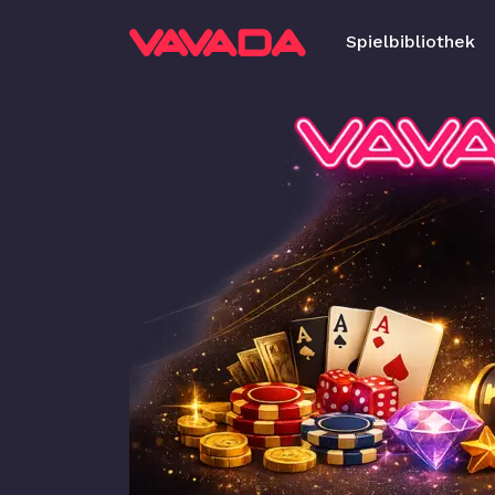
Spielbibliothek