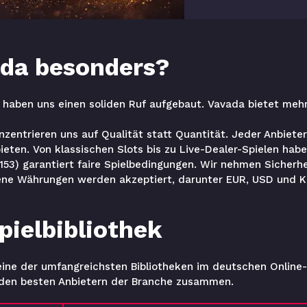
da besonders?
 haben uns einen soliden Ruf aufgebaut. Vavada bietet mehr
zentrieren uns auf Qualität statt Quantität. Jeder Anbieter
 bieten. Von klassischen Slots bis zu Live-Dealer-Spielen habe
3) garantiert faire Spielbedingungen. Wir nehmen Sicherheit
dene Währungen werden akzeptiert, darunter EUR, USD und 
pielbibliothek
eine der umfangreichsten Bibliotheken im deutschen Online-
t den besten Anbietern der Branche zusammen.