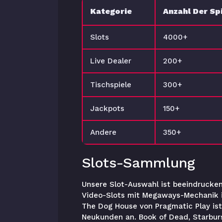
Kategorie
Anzahl Der Sp
Slots
4000+
Live Dealer
200+
Tischspiele
300+
Jackpots
150+
Andere
350+
Slots-Sammlung
Unsere Slot-Auswahl ist beeindrucken
Video-Slots mit Megaways-Mechanik is
The Dog House von Pragmatic Play ist 
Neukunden an. Book of Dead, Starbur