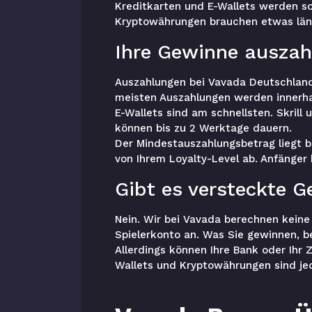
Kreditkarten und E-Wallets werden so
Kryptowährungen brauchen etwas länge
Ihre Gewinne auszah
Auszahlungen bei Vavada Deutschland 
meisten Auszahlungen werden innerha
E-Wallets sind am schnellsten. Skrill
können bis zu 2 Werktage dauern.
Der Mindestauszahlungsbetrag liegt bei
von Ihrem Loyalty-Level ab. Anfänger
Gibt es versteckte 
Nein. Wir bei Vavada berechnen keine
Spielerkonto an. Was Sie gewinnen, 
Allerdings können Ihre Bank oder Ihr 
Wallets und Kryptowährungen sind je