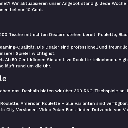
net? Wir aktualisieren unser Angebot ständig. Jede Woche 
nnen bei nur 10 Cent.
 200 Tische mit echten Dealern stehen bereit. Roulette, Bla
reaming-Qualität. Die Dealer sind professionell und freundlic
nserer Spieler wichtig ist.
tet. Ab 50 Cent können Sie am Live Roulette teilnehmen. High
o läuft rund um die Uhr.
le
stehen das. Deshalb bieten wir über 300 RNG-Tischspiele an.
Roulette, American Roulette – alle Varianten sind verfügbar
tic City Versionen. Video Poker Fans finden Dutzende von Va