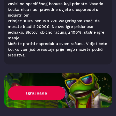
zavisi od specifičnog bonusa koji primate. Vavada
kockarnica nudi pravedne uvjete u usporedbi s
industrijom.
Primjer: 100€ bonus s x20 wageringom znači da
morate kladiti 2000€. Ne sve igre pridonose
jednako. Slotovi obično računaju 100%, stolne igre
manje.
Možete pratiti napredak u svom računu. Vidjet ćete
koliko vam još preostaje prije nego možete podići
sredstva.
Igraj sada