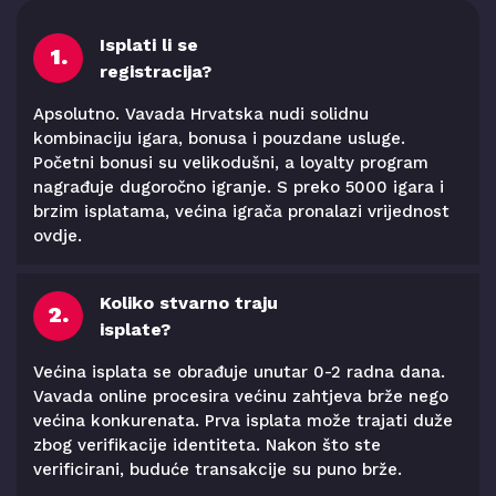
Isplati li se
1.
registracija?
Apsolutno. Vavada Hrvatska nudi solidnu
kombinaciju igara, bonusa i pouzdane usluge.
Početni bonusi su velikodušni, a loyalty program
nagrađuje dugoročno igranje. S preko 5000 igara i
brzim isplatama, većina igrača pronalazi vrijednost
ovdje.
Koliko stvarno traju
2.
isplate?
Većina isplata se obrađuje unutar 0-2 radna dana.
Vavada online procesira većinu zahtjeva brže nego
većina konkurenata. Prva isplata može trajati duže
zbog verifikacije identiteta. Nakon što ste
verificirani, buduće transakcije su puno brže.