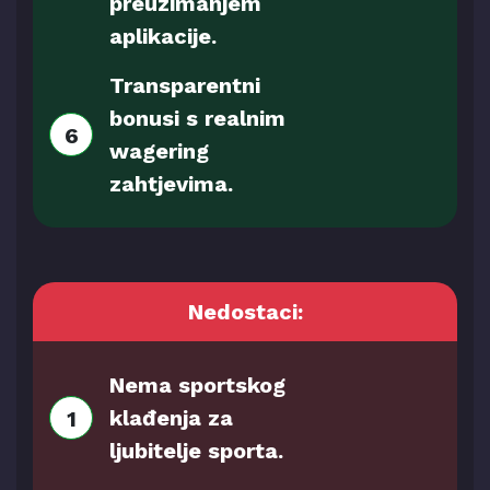
preuzimanjem
aplikacije.
Transparentni
bonusi s realnim
6
wagering
zahtjevima.
Nedostaci:
Nema sportskog
klađenja za
1
ljubitelje sporta.