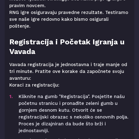
pravim novcem.
RNG igre osiguravaju pravedne rezultate. Testiramo
sve naše igre redovno kako bismo osigurali
poštenje.
Registracija i Početak Igranja u
Vavada
Vavada registracija je jednostavna i traje manje od
tri minute. Pratite ove korake da započnete svoju
avanturu:
Koraci za registraciju:
Kliknite na gumb "Registracija". Posjetite našu
početnu stranicu i pronađite zeleni gumb u
gornjem desnom kutu. Otvorit će se
registracijski obrazac s nekoliko osnovnih polja.
Proces je dizajniran da bude što brži i
jednostavniji.