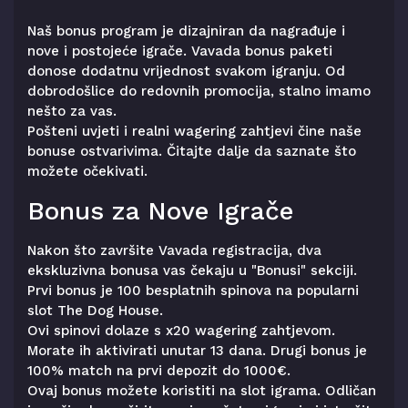
Naš bonus program je dizajniran da nagrađuje i
nove i postojeće igrače. Vavada bonus paketi
donose dodatnu vrijednost svakom igranju. Od
dobrodošlice do redovnih promocija, stalno imamo
nešto za vas.
Pošteni uvjeti i realni wagering zahtjevi čine naše
bonuse ostvarivima. Čitajte dalje da saznate što
možete očekivati.
Bonus za Nove Igrače
Nakon što završite Vavada registracija, dva
ekskluzivna bonusa vas čekaju u "Bonusi" sekciji.
Prvi bonus je 100 besplatnih spinova na popularni
slot The Dog House.
Ovi spinovi dolaze s x20 wagering zahtjevom.
Morate ih aktivirati unutar 13 dana. Drugi bonus je
100% match na prvi depozit do 1000€.
Ovaj bonus možete koristiti na slot igrama. Odličan