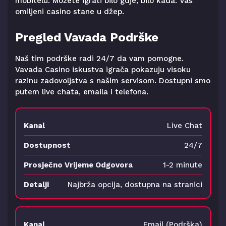
mobitelu. Možete igrati bilo gdje, bilo kada. Vaš
omiljeni casino stane u džep.
Pregled Vavada Podrške
Naš tim podrške radi 24/7 da vam pomogne.
Vavada Casino iskustva igrača pokazuju visoku
razinu zadovoljstva s našim servisom. Dostupni smo
putem live chata, emaila i telefona.
Live Chat
24/7
1-2 minute
Najbrža opcija, dostupna na stranici
Email (Podrška)