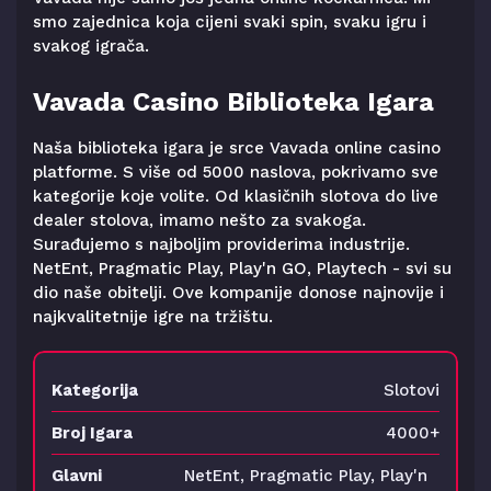
smo zajednica koja cijeni svaki spin, svaku igru i
svakog igrača.
Vavada Casino Biblioteka Igara
Naša biblioteka igara je srce Vavada online casino
platforme. S više od 5000 naslova, pokrivamo sve
kategorije koje volite. Od klasičnih slotova do live
dealer stolova, imamo nešto za svakoga.
Surađujemo s najboljim providerima industrije.
NetEnt, Pragmatic Play, Play'n GO, Playtech - svi su
dio naše obitelji. Ove kompanije donose najnovije i
najkvalitetnije igre na tržištu.
Slotovi
4000+
NetEnt, Pragmatic Play, Play'n