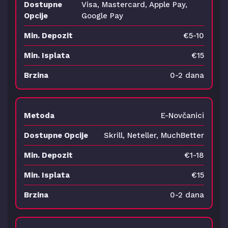
Visa, Mastercard, Apple Pay,
Google Pay
€5-10
€15
0-2 dana
E-Novčanici
Skrill, Neteller, MuchBetter
€1-18
€15
0-2 dana