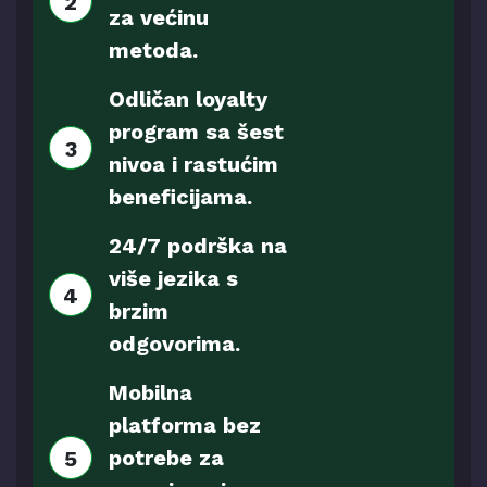
2
za većinu
metoda.
Odličan loyalty
program sa šest
3
nivoa i rastućim
beneficijama.
24/7 podrška na
više jezika s
4
brzim
odgovorima.
Mobilna
platforma bez
potrebe za
5