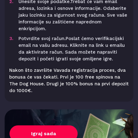
Unesite svoje podatke.Trebat će vam email
adresa, lozinka i osnove informacije. Odaberite
jaku lozinku za sigurnost svog računa. Sve vaše
informacije su zaštićene naprednom
enkripcijom.
Potvrdite svoj račun.Poslat ćemo verifikacijski
email na vašu adresu. Kliknite na link u emailu
da aktivirate račun. Sada možete napraviti
depozit i početi igrati svoje omiljene igre.
Nakon što završite Vavada registracija proces, dva
bonusa će vas čekati. Prvi je 100 free spinova na
The Dog House. Drugi je 100% bonus na prvi depozit
do 1000€.
Igraj sada