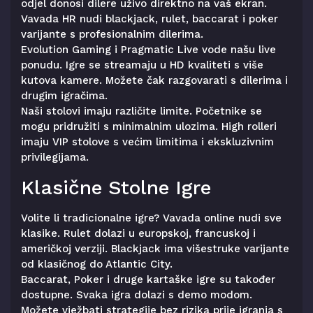
odjel donosi dilere uživo direktno na vaš ekran.
Vavada HR nudi blackjack, rulet, baccarat i poker
varijante s profesionalnim dilerima.
Evolution Gaming i Pragmatic Live vode našu live
ponudu. Igre se streamaju u HD kvaliteti s više
kutova kamere. Možete čak razgovarati s dilerima i
drugim igračima.
Naši stolovi imaju različite limite. Početnike se
mogu pridružiti s minimalnim ulozima. High rolleri
imaju VIP stolove s većim limitima i ekskluzivnim
privilegijama.
Klasične Stolne Igre
Volite li tradicionalne igre? Vavada online nudi sve
klasike. Rulet dolazi u europskoj, francuskoj i
američkoj verziji. Blackjack ima višestruke varijante
od klasičnog do Atlantic City.
Baccarat, Poker i druge kartaške igre su također
dostupne. Svaka igra dolazi s demo modom.
Možete vježbati strategije bez rizika prije igranja s