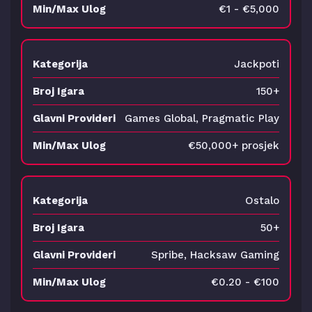
€1 - €5,000
Jackpoti
150+
Games Global, Pragmatic Play
€50,000+ prosjek
Ostalo
50+
Spribe, Hacksaw Gaming
€0.20 - €100