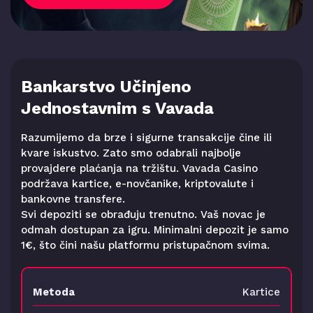
Bankarstvo Učinjeno
Jednostavnim s Vavada
Razumijemo da brze i sigurne transakcije čine ili
kvare iskustvo. Zato smo odabrali najbolje
provajdere plaćanja na tržištu. Vavada Casino
podržava kartice, e-novčanike, kriptovalute i
bankovne transfere.
Svi depoziti se obrađuju trenutno. Vaš novac je
odmah dostupan za igru. Minimalni depozit je samo
1€, što čini našu platformu pristupačnom svima.
Kartice