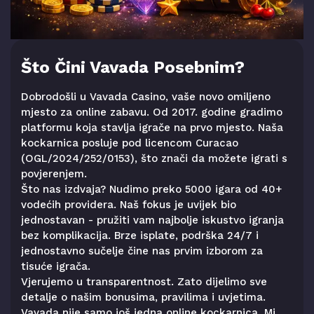
Što Čini Vavada Posebnim?
Dobrodošli u Vavada Casino, vaše novo omiljeno
mjesto za online zabavu. Od 2017. godine gradimo
platformu koja stavlja igrače na prvo mjesto. Naša
kockarnica posluje pod licencom Curacao
(OGL/2024/252/0153), što znači da možete igrati s
povjerenjem.
Što nas izdvaja? Nudimo preko 5000 igara od 40+
vodećih providera. Naš fokus je uvijek bio
jednostavan - pružiti vam najbolje iskustvo igranja
bez komplikacija. Brze isplate, podrška 24/7 i
jednostavno sučelje čine nas prvim izborom za
tisuće igrača.
Vjerujemo u transparentnost. Zato dijelimo sve
detalje o našim bonusima, pravilima i uvjetima.
Vavada nije samo još jedna online kockarnica. Mi