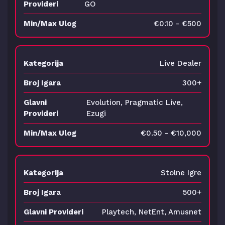
GO
€0.10 - €500
Live Dealer
300+
Evolution, Pragmatic Live,
Ezugi
€0.50 - €10,000
Stolne Igre
500+
Playtech, NetEnt, Amusnet